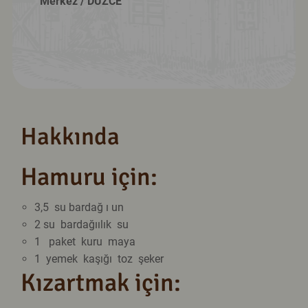
Merkez
/ DÜZCE
Hakkında
Hamuru için:
3,5 su bardağ ı
un
2 su bardağı
ılık su
1 paket
kuru maya
1 yemek kaşığı
toz şeker
Kızartmak için: