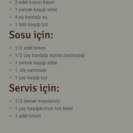
3 adet
koyun beyni
1 yemek kaşığı
sirke
4 su bardağı
su
1 tatlı kaşığı
tuz
Sosu için:
1/2 adet
limon
1/2 çay bardağı
sızma zeytinyağı
1 yemek kaşığı
sirke
1 diş
sarımsak
1 çay kaşığı
tuz
Servis için:
1/2 demet
maydanoz
1 çay kaşığı
kırmızı toz biber
1 adet
limon