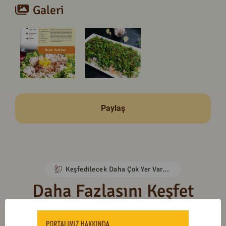
Galeri
Paylaş
Keşfedilecek Daha Çok Yer Var...
Daha Fazlasını Keşfet