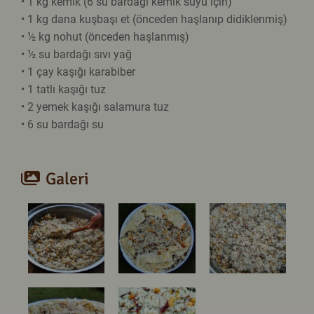
• 1 kg kemik (6 su bardağı kemik suyu için)
• 1 kg dana kuşbaşı et (önceden haşlanıp didiklenmiş)
• ½ kg nohut (önceden haşlanmış)
• ½ su bardağı sıvı yağ
• 1 çay kaşığı karabiber
• 1 tatlı kaşığı tuz
• 2 yemek kaşığı salamura tuz
• 6 su bardağı su
Galeri