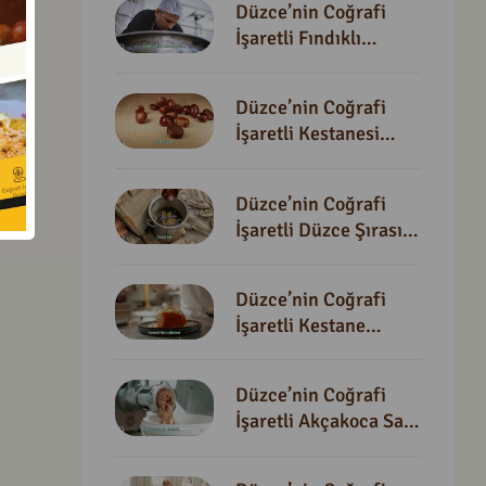
Düzce’nin Coğrafi
İşaretli Fındıklı
Tahinli Helvası
Tanıtım Filmi
Düzce’nin Coğrafi
İşaretli Kestanesi
Tanıtım Filmi
Düzce’nin Coğrafi
İşaretli Düzce Şırası
Tanıtım Filmi
Düzce’nin Coğrafi
İşaretli Kestane
Kabağı Tanıtım Filmi
Düzce’nin Coğrafi
Cumayeri Rafting
İşaretli Akçakoca Sarı
Fındığı Tanıtım Filmi