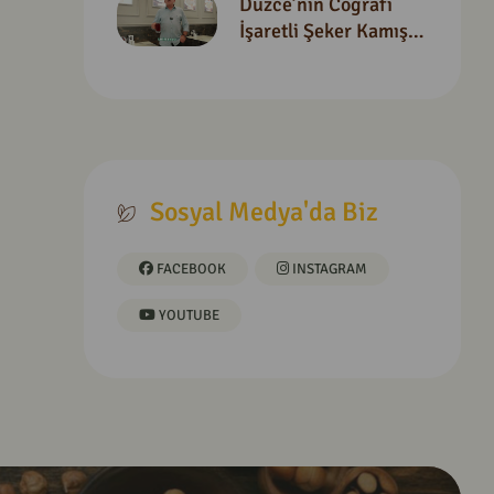
Düzce’nin Coğrafi
İşaretli Şeker Kamışı
Pekmezi Tanıtım Filmi
Sosyal Medya'da Biz
FACEBOOK
INSTAGRAM
YOUTUBE