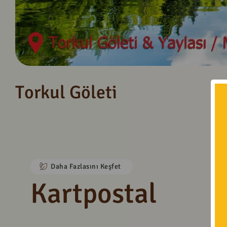
T
o
r
k
u
l
G
ö
l
e
t
i
Daha Fazlasını Keşfet
Kartpostal