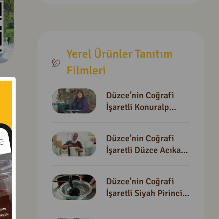
Yerel Ürünler Tanıtım
Filmleri
Düzce’nin Coğrafi
İşaretli Konuralp
Pirinci Ve Yufkalı
Konuralp Pilavı
Düzce’nin Coğrafi
Tanıtım Filmi
İşaretli Düzce Acıkası
Tanıtım Filmi
Düzce’nin Coğrafi
İşaretli Siyah Pirinci
Tanıtım Filmi