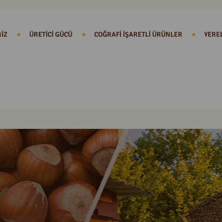
IZ
ÜRETICI GÜCÜ
COĞRAFI İŞARETLI ÜRÜNLER
YERE