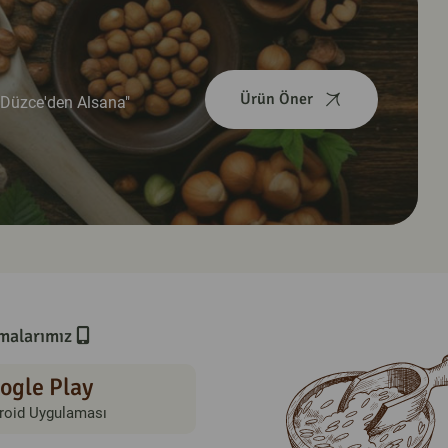
Ürün Öner
i "Düzce'den Alsana"
malarımız
ogle Play
roid Uygulaması